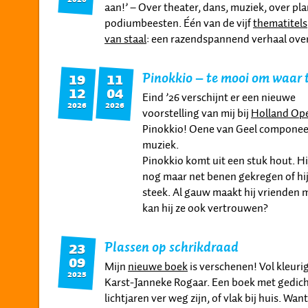
aan!’ – Over theater, dans, muziek, over p
podiumbeesten. Één van de vijf
thematitels
van staal
: een razendspannend verhaal over
Pinokkio – te mooi om waar t
19
11
12
04
Eind ’26 verschijnt er een nieuwe
2026
2026
voorstelling van mij bij
Holland Op
Pinokkio! Oene van Geel componee
muziek.
Pinokkio komt uit een stuk hout. Hi
nog maar net benen gekregen of hij 
steek. Al gauw maakt hij vrienden me
kan hij ze ook vertrouwen?
Plassen op schrikdraad
23
09
Mijn
nieuwe boek
is verschenen! Vol kleuri
2025
Karst-Janneke Rogaar. Een boek met gedich
lichtjaren ver weg zijn, of vlak bij huis. W