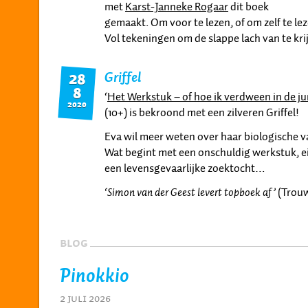
met
Karst-Janneke Rogaar
dit boek
gemaakt. Om voor te lezen, of om zelf te lez
Vol tekeningen om de slappe lach van te kr
Griffel
28
8
‘
Het Werkstuk – of hoe ik verdween in de j
2020
(10+) is bekroond met een zilveren Griffel!
Eva wil meer weten over haar biologische v
Wat begint met een onschuldig werkstuk, ei
een levensgevaarlijke zoektocht…
‘Simon van der Geest levert topboek af’
(Trou
BLOG
Pinokkio
2 juli 2026