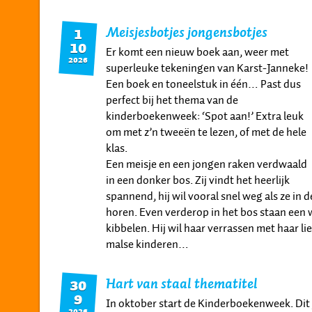
Meisjesbotjes jongensbotjes
1
10
Er komt een nieuw boek aan, weer met
2026
superleuke tekeningen van Karst-Janneke!
Een boek en toneelstuk in één… Past dus
perfect bij het thema van de
kinderboekenweek: ‘Spot aan!’ Extra leuk
om met z’n tweeën te lezen, of met de hele
klas.
Een meisje en een jongen raken verdwaald
in een donker bos. Zij vindt het heerlijk
spannend, hij wil vooral snel weg als ze in d
horen. Even verderop in het bos staan een 
kibbelen. Hij wil haar verrassen met haar li
malse kinderen…
Hart van staal thematitel
30
9
In oktober start de Kinderboekenweek. Dit 
2026