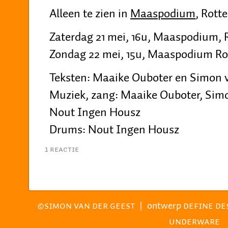
Alleen te zien in
Maaspodium
, Rott
Zaterdag 21 mei, 16u, Maaspodium,
Zondag 22 mei, 15u, Maaspodium R
Teksten: Maaike Ouboter en Simon 
Muziek, zang: Maaike Ouboter, Simo
Nout Ingen Housz
Drums: Nout Ingen Housz
1 Reactie
|
ontwerp
©SIMON VAN DER GEEST
DEFINE DE
UNDERWARE