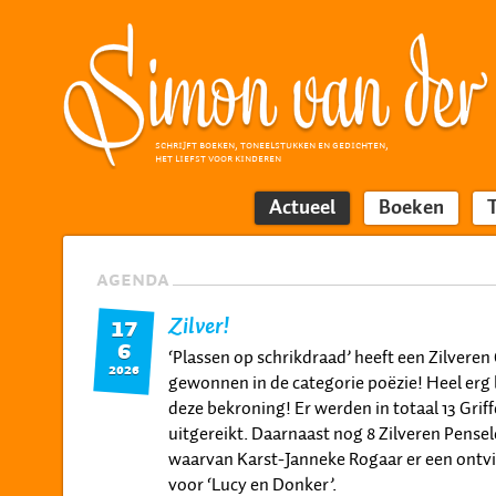
SCHRIJFT BOEKEN, TONEELSTUKKEN EN GEDICHTEN,
HET LIEFST VOOR KINDEREN
Actueel
Boeken
AGENDA
Zilver!
17
6
‘Plassen op schrikdraad’ heeft een Zilveren 
2026
gewonnen in de categorie poëzie! Heel erg 
deze bekroning! Er werden in totaal 13 Griff
uitgereikt. Daarnaast nog 8 Zilveren Pensel
waarvan Karst-Janneke Rogaar er een ontv
voor ‘Lucy en Donker’.