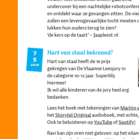
undercover bij een nachtelijke robotconfer
en ontdekt waar ze gevangen zitten. De vie
zullen een levensgevaarlijke tocht moeten 
lukken hun ouders terug te zien?
‘de kers op de taart’ – Jaapleest.nl
Hart van staal bekroond!
7
5
Hart van staal heeft de 1e prijs
2025
gekregen van De Vlaamse Leesjury in
de categorie 10-12 jaar. Superblij
hiermee!
Ik wil alle kinderen van de jury heel erg
bedanken.
Lees het boek met tekeningen van
Martijn 
het
Storytel Original
audioboek, met echte, 
Ook te beluisteren op
YouTube
of
Spotify!
Ravi kan zijn oren niet geloven: op het eil