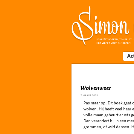
SCHRIJFT BOEKEN, TONEELSTU
HET LIEFST VOOR KINDEREN
Ac
Wolvenweer
7 maart 2023
Pas maar op. Dit boek gaat o
wolven. Hij heeft veel haar 
volle maan gebeurt er iets ge
Dan verandert hij in een men
grommen, of wild dansen. Hi