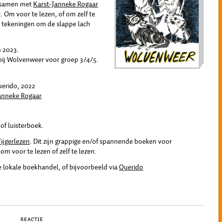
k samen met
Karst-Janneke Rogaar
 Om voor te lezen, of om zelf te
ol tekeningen om de slappe lach
n 2023.
ij Wolvenweer voor groep 3/4/5.
uerido, 2022
anneke Rogaar
of luisterboek.
ijgerlezen
. Dit zijn grappige en/of spannende boeken voor
om voor te lezen of zelf te lezen.
je lokale boekhandel, of bijvoorbeeld via
Querido
Reactie