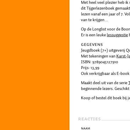
Met heel veel plezier heb i
dit Tijgerlezenboek gemaakt.
lezen vanaf een jaar of 7. V
van te krijgen…
Op de Longlist voor de Boo
Er is een leuke
lessuggestie
b
GEGEVENS
Jeugdboek (7+) uitgeverij Q
Met tekeningen van
Karst-J
ISBN: 9789045127910
Prijs: 13,99
Ook verkrijgbaar als E-book 
Maakt deel uit van de serie
T
beginnende lezers. Geschikt 
Koop of bestel dit boek bij 
REACTIES
Naam