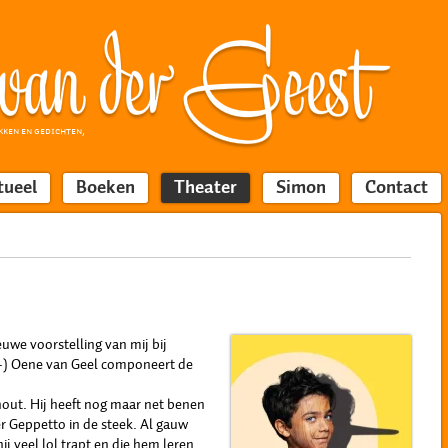
KKEN EN GEDICHTEN,
tueel
Boeken
Theater
Simon
Contact
euwe voorstelling van mij bij
7+) Oene van Geel componeert de
hout. Hij heeft nog maar net benen
der Geppetto in de steek. Al gauw
ij veel lol trapt en die hem leren