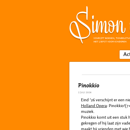
SCHRIJFT BOEKEN, TONEELSTU
HET LIEFST VOOR KINDEREN
Ac
Pinokkio
2 juli 2026
Eind ’26 verschijnt er een ni
Holland Opera
: Pinokkio!(
muziek.
Pinokkio komt uit een stuk 
gekregen of hij laat zijn va
maakt hij vrienden met wie h