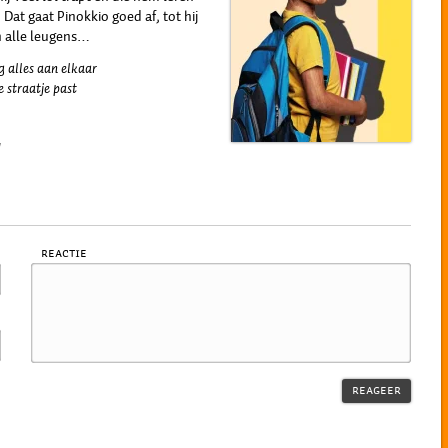
 Dat gaat Pinokkio goed af, tot hij
n alle leugens…
eg alles aan elkaar
je straatje past
!
Reactie