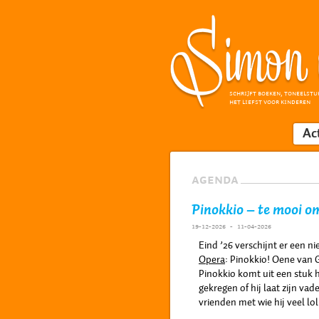
SCHRIJFT BOEKEN, TONEELSTU
HET LIEFST VOOR KINDEREN
Ac
AGENDA
Pinokkio – te mooi om
19-12-2026 - 11-04-2026
Eind ’26 verschijnt er een n
Opera
: Pinokkio! Oene van
Pinokkio komt uit een stuk 
gekregen of hij laat zijn va
vrienden met wie hij veel lo