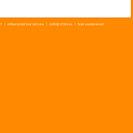
|
ontwerp
|
coding
|
type
ST
DEFINE DESIGN
OTJENSA
UNDERWARE