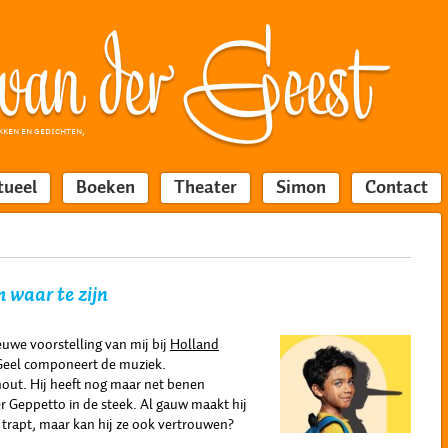
KKEN EN GEDICHTEN,
tueel
Boeken
Theater
Simon
Contact
 waar te zijn
ieuwe voorstelling van mij bij
Holland
 Geel componeert de muziek.
hout. Hij heeft nog maar net benen
der Geppetto in de steek. Al gauw maakt hij
l trapt, maar kan hij ze ook vertrouwen?