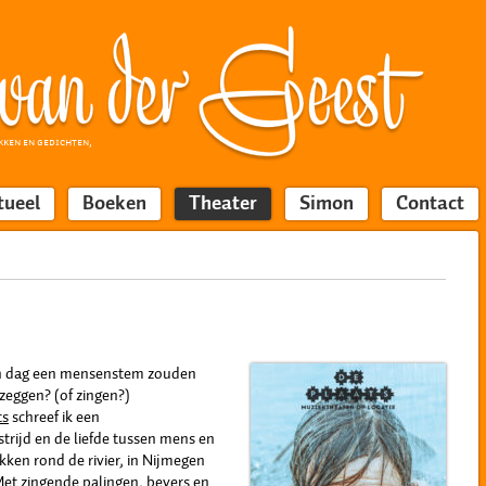
KKEN EN GEDICHTEN,
tueel
Boeken
Theater
Simon
Contact
én dag een mensenstem zouden
zeggen? (of zingen?)
ts
schreef ik een
trijd en de liefde tussen mens en
kken rond de rivier, in Nijmegen
et zingende palingen, bevers en