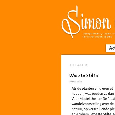
SCHRIJFT BOEKEN, TONEELSTU
HET LIEFST VOOR KINDEREN
Ac
THEATER
Woeste Stilte
10 mei 2023
Als de planten en dieren é
hebben, wat zouden ze dan 
Voor
Muziektheater De Plaa
wandelvoorstelling over de s
natuur, op verschillende ple
en Arnhem: Woeste Stilte. M