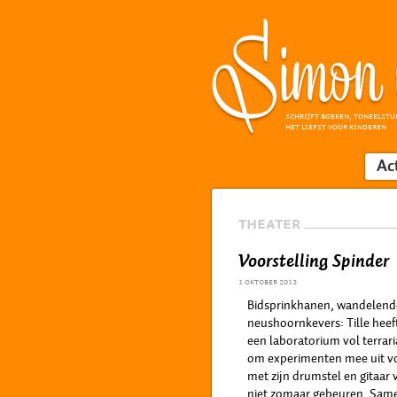
SCHRIJFT BOEKEN, TONEELSTU
HET LIEFST VOOR KINDEREN
Ac
THEATER
Voorstelling Spinder
1 oktober 2013
Bidsprinkhanen, wandelend
neushoornkevers: Tille heeft
een laboratorium vol terrar
om experimenten mee uit vo
met zijn drumstel en gitaar v
niet zomaar gebeuren. Samen