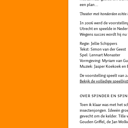
een plan…
Theater met honderden echte i
In 2006 werd de voorstellin
Utrecht en speelde in Neder
Wegens succes wordt hij nu
Regie: Jellie Schippers
Tekst: Simon van der Geest
Spel: Lennart Monaster
Vormgeving: Myriam van Gu
Muziek: Jasper Koekoek en
De voorstelling speelt van 24
Bekijk de volledige speellijst
OVER SPINDER EN SPI
Toen ik klaar was met het sc
insectenjongen. Ideeën groe
gevecht om de kelder. Tille
Gouden Griffel, de Jan Wolk