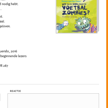
rd nodig hebt.
g…
et.
aal.
 geloven.
uerido, 2016
beginnende lezers
UR 287
Reactie