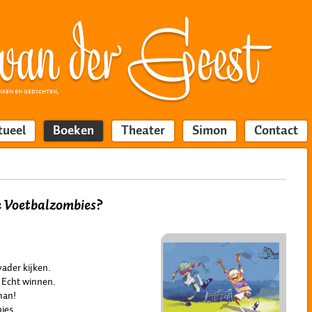
KKEN EN GEDICHTEN,
tueel
Boeken
Theater
Simon
Contact
de Voetbalzombies?
ader kijken.
 Echt winnen.
man!
ies.