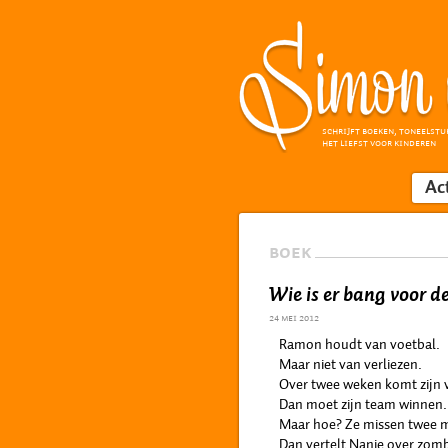
SCHRIJFT BOEKEN, TONEELSTU
HET LIEFST VOOR KINDEREN
Ac
BOEK
Wie is er bang voor 
24 mei 2012
Ramon houdt van voetbal.
Maar niet van verliezen.
Over twee weken komt zijn v
Dan moet zijn team winnen.
Maar hoe? Ze missen twee 
Dan vertelt Nanie over zomb