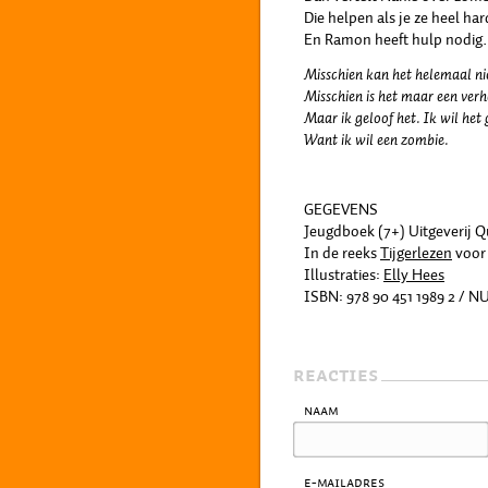
Die helpen als je ze heel ha
En Ramon heeft hulp nodi
Misschien kan het helemaal ni
Misschien is het maar een verh
Maar ik geloof het. Ik wil het
Want ik wil een zombie.
GEGEVENS
Jeugdboek (7+) Uitgeverij Q
In de reeks
Tijgerlezen
voor 
Illustraties:
Elly Hees
ISBN: 978 90 451 1989 2 / N
REACTIES
Naam
E-mailadres