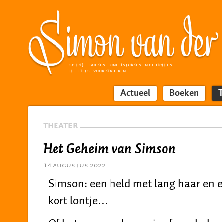
SCHRIJFT BOEKEN, TONEELSTUKKEN EN GEDICHTEN,
HET LIEFST VOOR KINDEREN
Actueel
Boeken
THEATER
Het Geheim van Simson
14 augustus 2022
Simson: een held met lang haar en 
kort lontje…