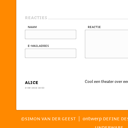
REACTIES
Naam
Reactie
E-mailadres
Cool een theater over ee
ALICE
8-06-2024 16:53
|
ontwerp
©SIMON VAN DER GEEST
DEFINE DE
UNDERWARE