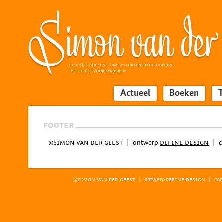
SCHRIJFT BOEKEN, TONEELSTUKKEN EN GEDICHTEN,
HET LIEFST VOOR KINDEREN
Actueel
Boeken
FOOTER
|
ontwerp
|
c
©SIMON VAN DER GEEST
DEFINE DESIGN
|
ontwerp
|
cod
©SIMON VAN DER GEEST
DEFINE DESIGN