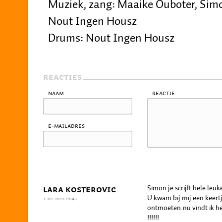
Muziek, zang: Maaike Ouboter, Simo
Nout Ingen Housz
Drums: Nout Ingen Housz
REACTIES
Naam
Reactie
E-mailadres
Simon je scrijft hele leuk
LARA KOSTEROVIC
U kwam bij mij een keertj
1-03-2023 19:45
ontmoeten.nu vindt ik het
!!!!!!