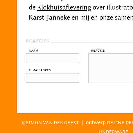
de
Klokhuisaflevering
over illustrato
Karst-Janneke en mij en onze same
REACTIES
Naam
Reactie
E-mailadres
|
ontwerp
©SIMON VAN DER GEEST
DEFINE DE
UNDERWARE