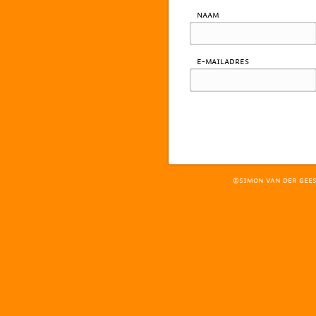
Naam
E-mailadres
©SIMON VAN DER GEE