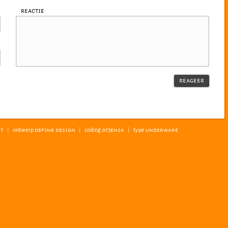
Reactie
|
ontwerp
|
coding
|
type
ST
DEFINE DESIGN
OTJENSA
UNDERWARE