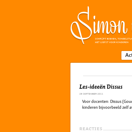
SCHRIJFT BOEKEN, TONEELSTU
HET LIEFST VOOR KINDEREN
Ac
Les-ideeën Dissus
29 september 2011
Voor docenten: Dissus (Goude
kinderen bijvoorbeeld zelf 
REACTIES